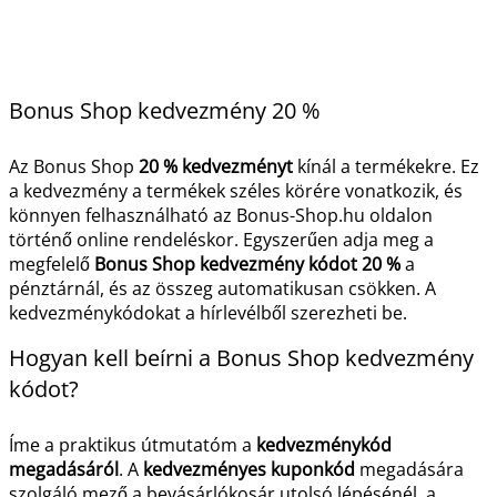
Bonus Shop kedvezmény 20 %
Az Bonus Shop
20 % kedvezményt
kínál a termékekre. Ez
a kedvezmény a termékek széles körére vonatkozik, és
könnyen felhasználható az Bonus-Shop.hu oldalon
történő online rendeléskor. Egyszerűen adja meg a
megfelelő
Bonus Shop kedvezmény kódot 20 %
a
pénztárnál, és az összeg automatikusan csökken. A
kedvezménykódokat a hírlevélből szerezheti be.
Hogyan kell beírni a Bonus Shop kedvezmény
kódot?
Íme a praktikus útmutatóm a
kedvezménykód
megadásáról
. A
kedvezményes kuponkód
megadására
szolgáló mező a bevásárlókosár utolsó lépésénél, a