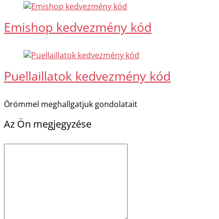
Emishop kedvezmény kód
Puellaillatok kedvezmény kód
Örömmel meghallgatjuk gondolatait
Az Ön megjegyzése