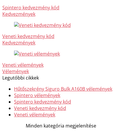
Spintero kedvezmény kód
Kedvezmények
Veneti kedvezmény kód
Kedvezmények
Veneti vélemények
Vélemények
Legutóbbi cikkek
Hűtőszekrény Siguro Bulk A160B vélemények
Spintero vélemények
Spintero kedvezmény kód
Veneti kedvezmény kód
Veneti vélemények
Minden kategória megjelenítése