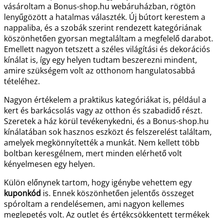
vásároltam a Bonus-shop.hu webáruházban, rögtön
lenyűgözött a hatalmas választék. Új bútort kerestem a
nappaliba, és a szobák szerint rendezett kategóriának
köszönhetően gyorsan megtaláltam a megfelelő darabot.
Emellett nagyon tetszett a széles világítási és dekorációs
kínálat is, így egy helyen tudtam beszerezni mindent,
amire szükségem volt az otthonom hangulatosabbá
tételéhez.
Nagyon értékelem a praktikus kategóriákat is, például a
kert és barkácsolás vagy az otthon és szabadidő részt.
Szeretek a ház körül tevékenykedni, és a Bonus-shop.hu
kínálatában sok hasznos eszközt és felszerelést találtam,
amelyek megkönnyítették a munkát. Nem kellett több
boltban keresgélnem, mert minden elérhető volt
kényelmesen egy helyen.
Külön előnynek tartom, hogy igénybe vehettem egy
kuponkód
is. Ennek köszönhetően jelentős összeget
spóroltam a rendelésemen, ami nagyon kellemes
meglepetés volt. Az outlet és értékcsökkentett termékek