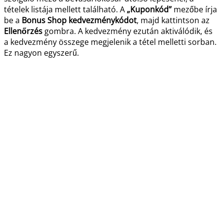
tételek listája mellett található. A
„Kuponkód”
mezőbe írja
be a
Bonus Shop kedvezménykódot
, majd kattintson az
Ellenőrzés
gombra. A kedvezmény ezután aktiválódik, és
a kedvezmény összege megjelenik a tétel melletti sorban.
Ez nagyon egyszerű.