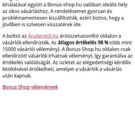
kínálatával együtt a Bonus-shop.hu valóban ideális hely
az okos vásárláshoz. A rendelésemet gyorsan és
problémamentesen kiszállították, ezért biztos, hogy a
jövőben is szívesen visszatérek ide.
A boltot az
Árukereső.hu
árösszehasonlító oldalon a
vásárlók ellenőrizték. Az
átlagos értékelés 98 %
több mint
15000 vásárlói vélemény). A Bonus-Shop.hu oldalon csak
ellenőrzött vásárlók írhatnak véleményt, így garantálva az
értékelés valódiságát. Az üzletet az elégedettségi kérdőív
kitöltésével értékelheti, amelyet a vásárlók a vásárlás
után kapnak.
Bonus Shop vélemények