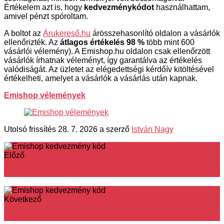
Értékelem azt is, hogy
kedvezménykódot
használhattam,
amivel pénzt spóroltam.
A boltot az
Árukereső.hu
árösszehasonlító oldalon a vásárlók
ellenőrizték. Az
átlagos értékelés 98 %
több mint 600
vásárlói vélemény). A Emishop.hu oldalon csak ellenőrzött
vásárlók írhatnak véleményt, így garantálva az értékelés
valódiságát. Az üzletet az elégedettségi kérdőív kitöltésével
értékelheti, amelyet a vásárlók a vásárlás után kapnak.
Emishop vélemények
Utolsó frissítés 28. 7. 2026 a szerző
István Nagy
Előző
Puellaillatok vélemények
Következő
Emishop vélemények