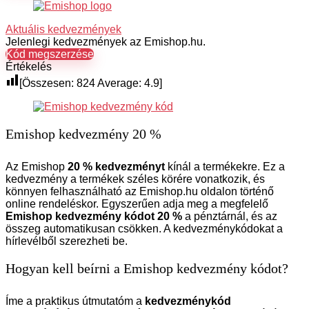
Aktuális kedvezmények
Jelenlegi kedvezmények az Emishop.hu.
Kód megszerzése
Értékelés
[Összesen:
824
Average:
4.9
]
Emishop kedvezmény 20 %
Az Emishop
20 % kedvezményt
kínál a termékekre. Ez a
kedvezmény a termékek széles körére vonatkozik, és
könnyen felhasználható az Emishop.hu oldalon történő
online rendeléskor. Egyszerűen adja meg a megfelelő
Emishop kedvezmény kódot 20 %
a pénztárnál, és az
összeg automatikusan csökken. A kedvezménykódokat a
hírlevélből szerezheti be.
Hogyan kell beírni a Emishop kedvezmény kódot?
Íme a praktikus útmutatóm a
kedvezménykód