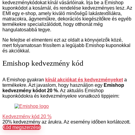
kedvezménykódokat kínál vásárlóinak. Írja be a Emishop
kuponkódot a kosárnál, és rendelése kedvezményes lesz. Az
EMI egy e-shop, amely kiváló minőségű lakástextíliákra,
matracokra, ágyneműkre, dekorációs kiegészítőkre és egyéb
termékekre specializálódott, hogy otthonát még
hangulatosabbá tegye.
Ne felejtse el elmenteni ezt az oldalt a könyvjelzők közé,
mert folyamatosan frissítem a legújabb Emishop kuponokkal
és akciókkal.
Emishop kedvezmény kód
A Emishop gyakran
kínál akciókat és kedvezményeket
a
termékekre. Azt javaslom, hogy használjon egy
Emishop
kedvezmény kódot 20 %
. Az aktuális Emishop
kuponkódokra és kedvezményekre vonatkozó tippjeim:
Kedvezmény kód 20 %
20% kedvezmény az árukra. Az esemény időben korlátozott.
Kód megszerzése