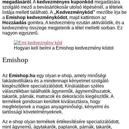
megadásáról
. A
kedvezményes kuponkód
megadására
szolgáló mező a bevásárlókosár utolsó lépésénél, a tételek
listája mellett található. A
„Kedvezménykód”
mezőbe írja be
a
Emishop kedvezménykódot
, majd kattintson az
Hozzáadás
gombra. A kedvezmény ezután aktiválódik, és a
kedvezmény összege megjelenik a tétel melletti sorban. Ez
nagyon egyszerű.
Hogyan kell beírni a Emishop kedvezmény kódot
Emishop
Az
Emishop.hu
egy olyan e-shop, amely minőségi
lakástextíliákra és a mindennapi kényelmet szolgáló
kiegészítőkre specializálódott. Kínálatában széles
választékban találhatók ágyneműk, ágyneműhuzatok,
takarók, párnák, matracok és dekorációs kiegészítők. A
termékek gondosan kerültek kiválasztásra, hogy
megfeleljenek a magas anyagminőségi, kényelmi és
tartóssági követelményeknek.
Az e-shop olyan termékek értékesítésére specializálódott,
mint ágynemű, ágytakarók, paplanok, párnák, takarók,