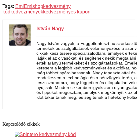
Tags:
Emi
Emishop
kedvezmény
kód
kedvezmények
kedvezményes kupon
István Nagy
Nagy István vagyok, a Fuggetlenteszt.hu szerkesztőj
termékek és szolgáltatások véleményezése a szen
cikkek készítésére specializálódtam, amelyek értéke
látják el az olvasókat, és segítenek nekik megtalálni
érték arányú termékeket és szolgáltatásokat. Emelle
keresem a legjobb kedvezményeket és akciókat, ho
még többet spórolhassanak. Nagy tapasztalattal és 
rendelkezem a technológia és a pénzügyek terén, a
teszi számomra, hogy független és elfogulatlan vé
nyújtsak. Minden cikkemben igyekszem olyan gyakor
és tippeket megosztani, amelyek megkönnyítik az o
időt takarítanak meg, és segítenek a hatékony költ
Kapcsolódó cikkek