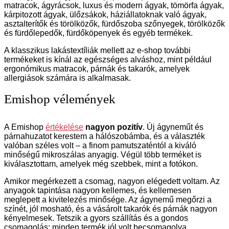
matracok, ágyrácsok, luxus és modern ágyak, tömörfa ágyak,
kárpitozott ágyak, ülőzsákok, háziállatoknak való ágyak,
asztalterítők és törölközők, fürdőszoba szőnyegek, törölközők
és fürdőlepedők, fürdőköpenyek és egyéb termékek.
A klasszikus lakástextíliák mellett az e-shop további
termékeket is kínál az egészséges alváshoz, mint például
ergonómikus matracok, párnák és takarók, amelyek
allergiások számára is alkalmasak.
Emishop vélemények
A Emishop
értékelése
nagyon pozitív
. Új ágyneműt és
párnahuzatot kerestem a hálószobámba, és a választék
valóban széles volt – a finom pamutszaténtól a kiváló
minőségű mikroszálas anyagig. Végül több terméket is
kiválasztottam, amelyek még szebbek, mint a fotókon.
Amikor megérkezett a csomag, nagyon elégedett voltam. Az
anyagok tapintása nagyon kellemes, és kellemesen
meglepett a kivitelezés minősége. Az ágynemű megőrzi a
színét, jól mosható, és a vásárolt takarók és párnák nagyon
kényelmesek. Tetszik a gyors szállítás és a gondos
csomagolás; minden termék jól volt becsomagolva.