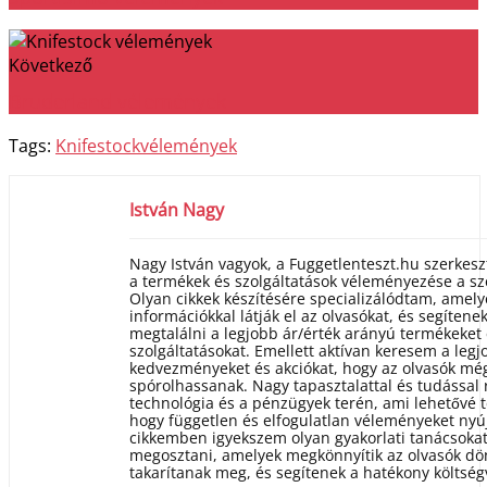
Következő
Bruderland vélemények
Tags:
Knifestock
vélemények
István Nagy
Nagy István vagyok, a Fuggetlenteszt.hu szerkeszt
a termékek és szolgáltatások véleményezése a s
Olyan cikkek készítésére specializálódtam, amely
információkkal látják el az olvasókat, és segítene
megtalálni a legjobb ár/érték arányú termékeket
szolgáltatásokat. Emellett aktívan keresem a legj
kedvezményeket és akciókat, hogy az olvasók mé
spórolhassanak. Nagy tapasztalattal és tudással
technológia és a pénzügyek terén, ami lehetővé 
hogy független és elfogulatlan véleményeket nyú
cikkemben igyekszem olyan gyakorlati tanácsokat
megosztani, amelyek megkönnyítik az olvasók dön
takarítanak meg, és segítenek a hatékony költsé