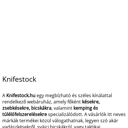
Knifestock
A
Knifestock.hu
egy megbízható és széles kínálattal
rendelkező webáruház, amely főként
késekre,
zsebkésekre, bicskákra
, valamint
kemping és
túlélőfelszerelésekre
specializálódott. A vásárlók itt neves
márkák termékei közül válogathatnak, legyen szó akár
vadászkésekről, svájci bicskákról, vagy taktikai