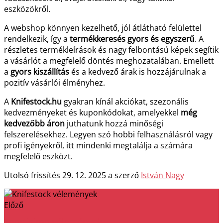
eszközökről.
A webshop könnyen kezelhető, jól átlátható felülettel
rendelkezik, így a
termékkeresés gyors és egyszerű
. A
részletes termékleírások és nagy felbontású képek segítik
a vásárlót a megfelelő döntés meghozatalában. Emellett
a
gyors kiszállítás
és a kedvező árak is hozzájárulnak a
pozitív vásárlói élményhez.
A
Knifestock.hu
gyakran kínál akciókat, szezonális
kedvezményeket és kuponkódokat, amelyekkel
még
kedvezőbb áron
juthatunk hozzá minőségi
felszerelésekhez. Legyen szó hobbi felhasználásról vagy
profi igényekről, itt mindenki megtalálja a számára
megfelelő eszközt.
Utolsó frissítés 29. 12. 2025 a szerző
István Nagy
Előző
Sportisimo vélemények