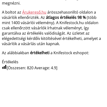
megnézni.
A boltot az
Árukereső.hu
árösszehasonlító oldalon a
vásárlók ellenőrizték. Az
átlagos értékelés 98 %
(több
mint 1400 vásárlói vélemény). A Knifestock.hu oldalon
csak ellenőrzött vásárlók írhatnak véleményt, így
garantálva az értékelés valódiságát. Az üzletet az
elégedettségi kérdőív kitöltésével értékelheti, amelyet a
vásárlók a vásárlás után kapnak.
Az alábbiakban
értékelheti
a Knifestock eshopot:
Értékelés
[Összesen:
820
Average:
4.9
]