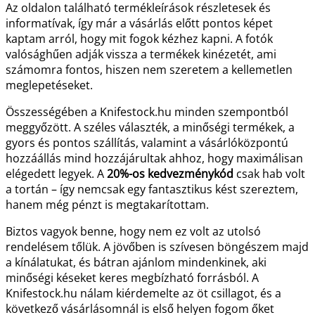
Az oldalon található termékleírások részletesek és
informatívak, így már a vásárlás előtt pontos képet
kaptam arról, hogy mit fogok kézhez kapni. A fotók
valósághűen adják vissza a termékek kinézetét, ami
számomra fontos, hiszen nem szeretem a kellemetlen
meglepetéseket.
Összességében a Knifestock.hu minden szempontból
meggyőzött. A széles választék, a minőségi termékek, a
gyors és pontos szállítás, valamint a vásárlóközpontú
hozzáállás mind hozzájárultak ahhoz, hogy maximálisan
elégedett legyek. A
20%-os kedvezménykód
csak hab volt
a tortán – így nemcsak egy fantasztikus kést szereztem,
hanem még pénzt is megtakarítottam.
Biztos vagyok benne, hogy nem ez volt az utolsó
rendelésem tőlük. A jövőben is szívesen böngészem majd
a kínálatukat, és bátran ajánlom mindenkinek, aki
minőségi késeket keres megbízható forrásból. A
Knifestock.hu nálam kiérdemelte az öt csillagot, és a
következő vásárlásomnál is első helyen fogom őket