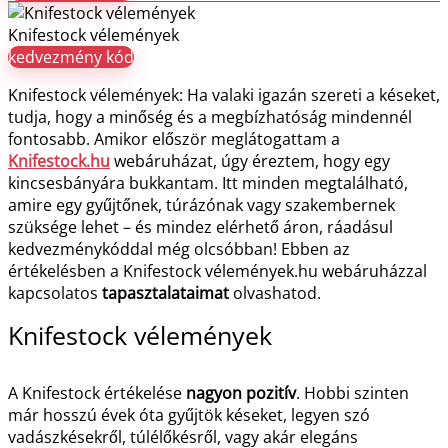
Knifestock vélemények
kedvezmény kód
Knifestock vélemények: Ha valaki igazán szereti a késeket,
tudja, hogy a minőség és a megbízhatóság mindennél
fontosabb. Amikor először meglátogattam a
Knifestock.hu
webáruházat, úgy éreztem, hogy egy
kincsesbányára bukkantam. Itt minden megtalálható,
amire egy gyűjtőnek, túrázónak vagy szakembernek
szüksége lehet – és mindez elérhető áron, ráadásul
kedvezménykóddal még olcsóbban! Ebben az
értékelésben a Knifestock vélemények.hu webáruházzal
kapcsolatos
tapasztalataimat
olvashatod.
Knifestock vélemények
A Knifestock értékelése
nagyon pozitív
. Hobbi szinten
már hosszú évek óta gyűjtök késeket, legyen szó
vadászkésekről, túlélőkésről, vagy akár elegáns