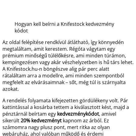
Hogyan kell beírni a Knifestock kedvezmény
kódot
Az oldal felépítése rendkívül átlátható, így könnyedén
megtaláltam, amit kerestem. Régóta vágytam egy
prémium minőségű túlélőkésre, ami minden túrámon,
kempingezésen vagy akár vészhelyzetben is hű társ lehet.
A Knifestock.hu-n böngészve alig pár perc alatt
rátaláltam arra a modellre, ami minden szempontból
megfelelt az elvárásaimnak – sőt, még túl is szárnyalta
azokat.
A rendelés folyamata kifejezetten gördülékeny volt. Pár
kattintással a kosárba tettem a kiválasztott kést, majd a
pénztárnál beírtam egy
kedvezménykódot
, amivel
sikerült
20% kedvezményt
kapnom az árból. Ez
számomra nagy plusz pont, mert ritka az olyan
webáruház, ahol valóban működő és érdemi