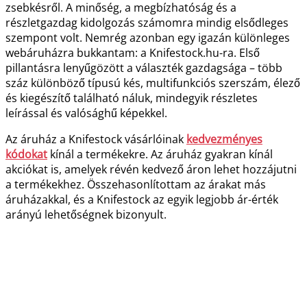
zsebkésről. A minőség, a megbízhatóság és a
részletgazdag kidolgozás számomra mindig elsődleges
szempont volt. Nemrég azonban egy igazán különleges
webáruházra bukkantam: a Knifestock.hu-ra. Első
pillantásra lenyűgözött a választék gazdagsága – több
száz különböző típusú kés, multifunkciós szerszám, élező
és kiegészítő található náluk, mindegyik részletes
leírással és valósághű képekkel.
Az áruház a Knifestock vásárlóinak
kedvezményes
kódokat
kínál a termékekre. Az áruház gyakran kínál
akciókat is, amelyek révén kedvező áron lehet hozzájutni
a termékekhez. Összehasonlítottam az árakat más
áruházakkal, és a Knifestock az egyik legjobb ár-érték
arányú lehetőségnek bizonyult.