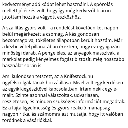
kedvezményt adó kódot lehet használni. A spórolás
mellett jó érzés volt, hogy így még kedvezőbb áron
jutottam hozzá a vágyott eszközhöz.
A szállítás gyors volt – a rendelést követően két napon
belül megérkezett a csomag. A kés gondosan
becsomagolva, tökéletes állapotban került hozzám. Már
a kézbe vétel pillanatában éreztem, hogy ez egy igazán
minőségi darab. A penge éles, az anyagok masszívak, a
markolat pedig kényelmes fogást biztosít, még hosszabb
használat során is.
Ami különösen tetszett, az a Knifestock.hu
ügyfélszolgálatának hozzáállása. Mivel volt egy kérdésem
az egyik kiegészítővel kapcsolatban, írtam nekik egy e-
mailt. Szinte azonnal válaszoltak, udvariasan,
részletesen, és minden szükséges információt megadtak.
Ez a fajta figyelmesség és gyors reakció manapság
nagyon ritka, és számomra azt mutatja, hogy itt valóban
törődnek a vásárlókkal.